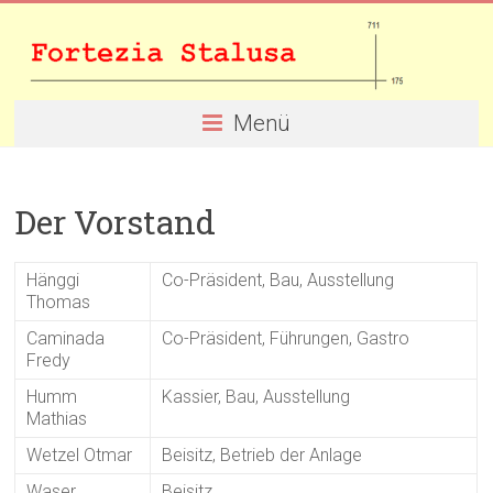
Skip
Festung
to
content
Stalusa
/
Menü
Fortezia
Stalusa
Der Vorstand
Disentis/Mustér
GR
Hänggi
Co-Präsident, Bau, Ausstellung
Thomas
Das
Caminada
Co-Präsident, Führungen, Gastro
Festungsmuseum
Fredy
in
Humm
Kassier, Bau, Ausstellung
der
Mathias
Surselva
Wetzel Otmar
Beisitz, Betrieb der Anlage
Waser
Beisitz